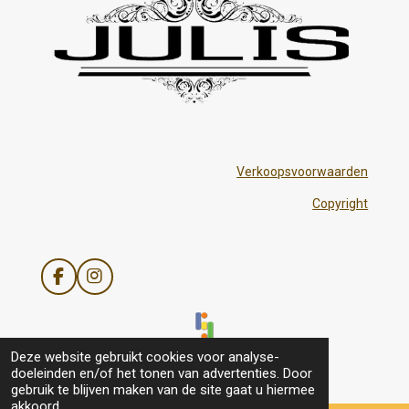
Verkoopsvoorwaarden
Copyright
F
I
a
n
c
s
e
t
b
a
© 2021 - 2026 Julis
Deze website gebruikt cookies voor analyse-
o
g
doeleinden en/of het tonen van advertenties. Door
o
r
gebruik te blijven maken van de site gaat u hiermee
k
a
akkoord.