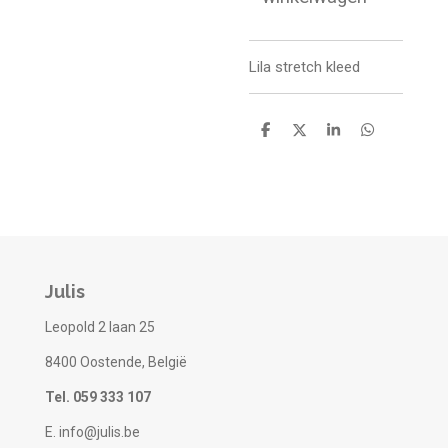
Lila stretch kleed
D
D
S
D
e
e
h
e
l
e
a
l
e
l
r
e
n
e
n
Julis
Leopold 2 laan 25
8400 Oostende, België
Tel. 059 333 107
E. info@julis.be