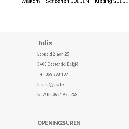
Welkom
Schoenen SOLDEN
Kleding SOLD
Julis
Leopold 2 laan 25
8400 Oostende, België
Tel. 059 333 107
E. info@julis.be
BTW BE 0634 975 262
OPENINGSUREN