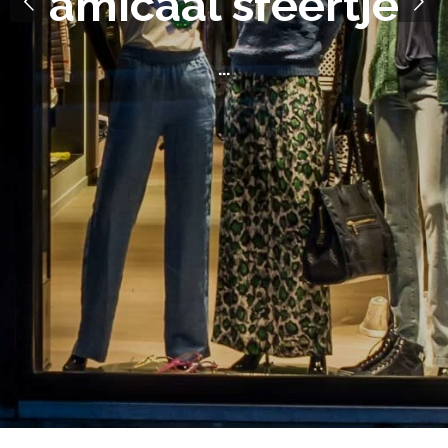
amicaal sfeertje
...