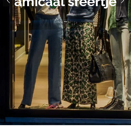
amicaal sfeertje
...