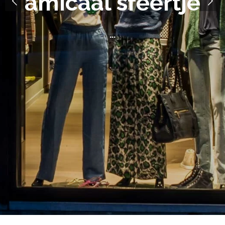
amicaal sfeertje
...