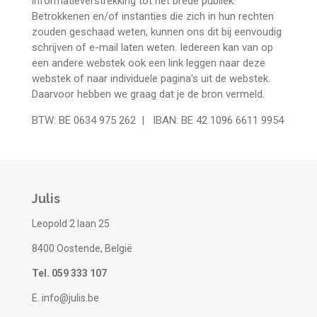
informatieverstrekking tot het brede publiek.
Betrokkenen en/of instanties die zich in hun rechten
zouden geschaad weten, kunnen ons dit bij eenvoudig
schrijven of e-mail laten weten. Iedereen kan van op
een andere webstek ook een link leggen naar deze
webstek of naar individuele pagina's uit de webstek.
Daarvoor hebben we graag dat je de bron vermeld.
BTW: BE 0634 975 262 | IBAN: BE 42 1096 6611 9954
Julis
Leopold 2 laan 25
8400 Oostende, België
Tel. 059 333 107
E. info@julis.be