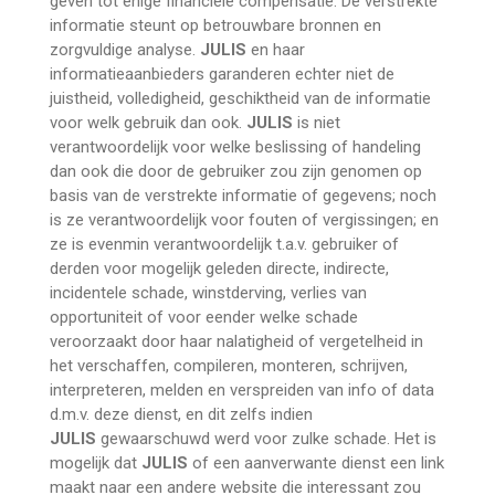
geven tot enige financiële compensatie. De verstrekte
informatie steunt op betrouwbare bronnen en
zorgvuldige analyse.
JULIS
en haar
informatieaanbieders garanderen echter niet de
juistheid, volledigheid, geschiktheid van de informatie
voor welk gebruik dan ook.
JULIS
is niet
verantwoordelijk voor welke beslissing of handeling
dan ook die door de gebruiker zou zijn genomen op
basis van de verstrekte informatie of gegevens; noch
is ze verantwoordelijk voor fouten of vergissingen; en
ze is evenmin verantwoordelijk t.a.v. gebruiker of
derden voor mogelijk geleden directe, indirecte,
incidentele schade, winstderving, verlies van
opportuniteit of voor eender welke schade
veroorzaakt door haar nalatigheid of vergetelheid in
het verschaffen, compileren, monteren, schrijven,
interpreteren, melden en verspreiden van info of data
d.m.v. deze dienst, en dit zelfs indien
JULIS
gewaarschuwd werd voor zulke schade. Het is
mogelijk dat
JULIS
of een aanverwante dienst een link
maakt naar een andere website die interessant zou