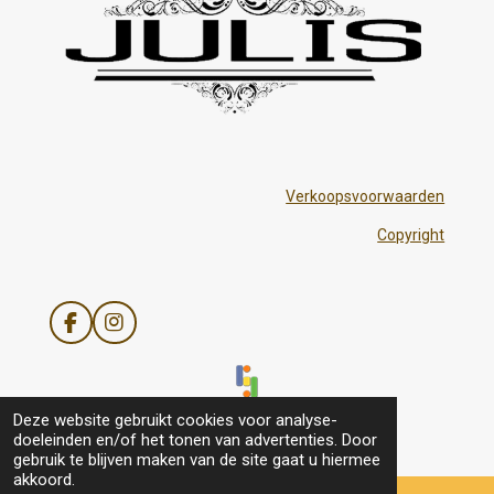
Verkoopsvoorwaarden
Copyright
F
I
a
n
c
s
e
t
b
a
© 2021 - 2026 Julis
Deze website gebruikt cookies voor analyse-
o
g
doeleinden en/of het tonen van advertenties. Door
o
r
gebruik te blijven maken van de site gaat u hiermee
k
a
akkoord.
m