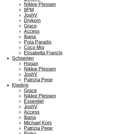
Nikkie Plessen
8PM
JoshV
Drykorn
Grace
Access
Ibana
Pola Paradis
Coco Mio
Elisabetta Franchi
Schoenen
Hogan
Nikkie Plessen
JoshV
Patrizia Pepe
Kleding
Grace
Nikkie Plessen
Essentiel
JoshV
Access
Ibana
Michael Kors
Patrizia Pepe
Pinko