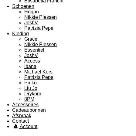
Elisabetta Franchi
Schoenen
Hogan
Nikkie Plessen
JoshV
Patrizia Pepe
Kleding
Grace
Nikkie Plessen
Essentiel
JoshV
Access
Ibana
Michael Kors
Patrizia Pepe
Pinko
Liu Jo
Drykorn
8PM
Accessoires
Cadeaubonnen
Afspraak
Contact
Account