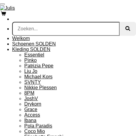
Ga
direct
naar
de
hoofdinhoud
Welkom
Schoenen SOLDEN
Kleding SOLDEN
Essentiel
Pinko
Patrizia Pepe
Liu Jo
Michael Kors
SVNTY
Nikkie Plessen
8PM
JoshV
Drykorn
Grace
Access
Ibana
Pola Paradis
Coco Mio