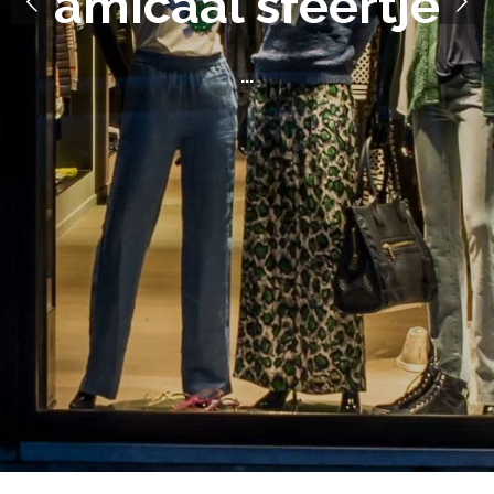
amicaal sfeertje
...