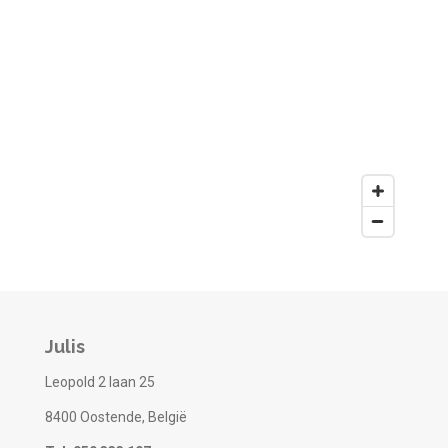
o
g
o
r
k
a
m
Julis
Leopold 2 laan 25
8400 Oostende, België