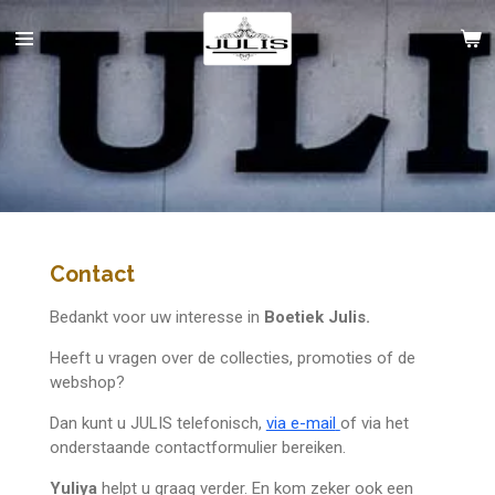
Ga
direct
naar
de
hoofdinhoud
Contact
Bedankt voor uw interesse in
B
oetiek
Julis.
Heeft u vragen over de collecties, promoties of de
webshop?
Dan kunt u JULIS telefonisch,
via e-mail
of via het
onderstaande contactformulier bereiken.
Yuliya
helpt u graag verder. En kom zeker ook een