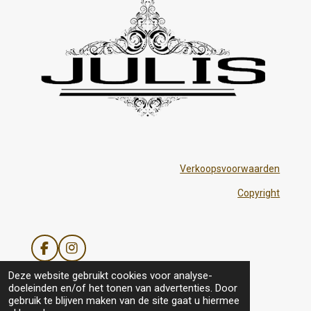
Verkoopsvoorwaarden
Copyright
F
I
a
n
Deze website gebruikt cookies voor analyse-
c
s
doeleinden en/of het tonen van advertenties. Door
e
t
gebruik te blijven maken van de site gaat u hiermee
b
a
© 2021 - 2026 Julis