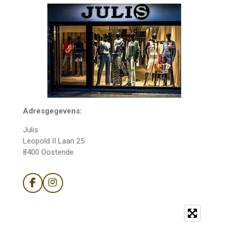
Adresgegevens:
Julis
Leopold II Laan 25
8400 Oostende
F
I
a
n
c
s
e
t
b
a