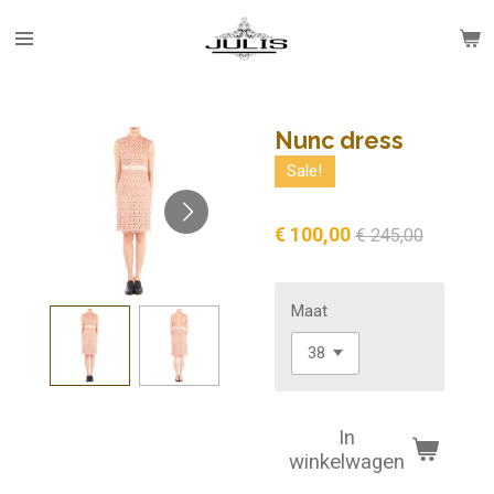
Ga
direct
naar
de
hoofdinhoud
Nunc dress
Sale!
€ 100,00
€ 245,00
Maat
In
winkelwagen