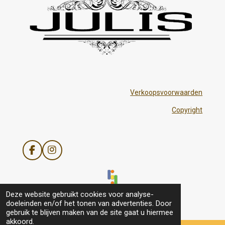
Verkoopsvoorwaarden
Copyright
F
I
a
n
c
s
e
t
b
a
© 2021 - 2026 Julis
Deze website gebruikt cookies voor analyse-
o
g
doeleinden en/of het tonen van advertenties. Door
o
r
gebruik te blijven maken van de site gaat u hiermee
k
a
akkoord.