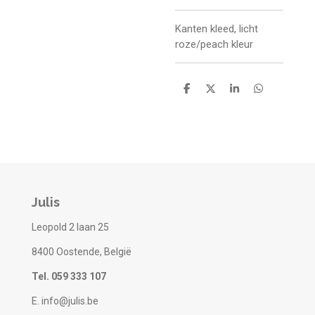
Kanten kleed, licht
roze/peach kleur
D
D
S
D
e
e
h
e
l
e
a
l
e
l
r
e
n
e
n
Julis
Leopold 2 laan 25
8400 Oostende, België
Tel. 059 333 107
E. info@julis.be