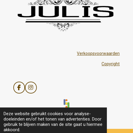
Verkoopsvoorwaarden
Copyright
F
I
a
n
c
s
e
t
b
a
© 2021 - 2026 Julis
Deze website gebruikt cookies voor analyse-
o
g
doeleinden en/of het tonen van advertenties. Door
o
r
gebruik te blijven maken van de site gaat u hiermee
k
a
akkoord.
m