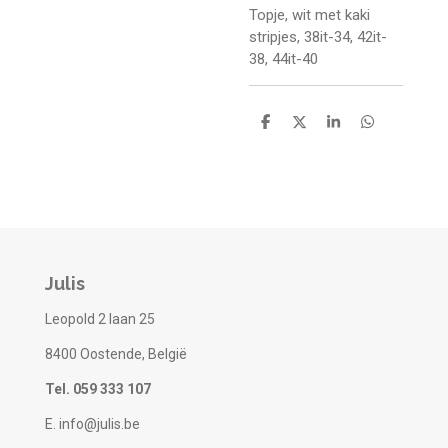
Topje, wit met kaki
stripjes, 38it-34, 42it-
38, 44it-40
D
D
S
D
e
e
h
e
l
e
a
l
e
l
r
e
n
e
n
Julis
Leopold 2 laan 25
8400 Oostende, België
Tel. 059 333 107
E. info@julis.be