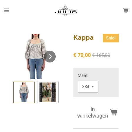
Ga
direct
naar
de
hoofdinhoud
Kappa
Sale!
€ 70,00
€ 165,00
Maat
In
winkelwagen