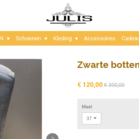
EN
Schoenen
Kleding
Accessoires
Cadea
Zwarte botte
€ 120,00
€ 300,00
Maat