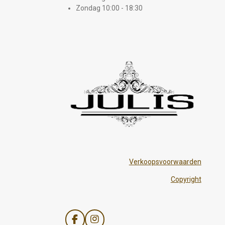
Zondag 10:00 - 18:30
Verkoopsvoorwaarden
Copyright
F
I