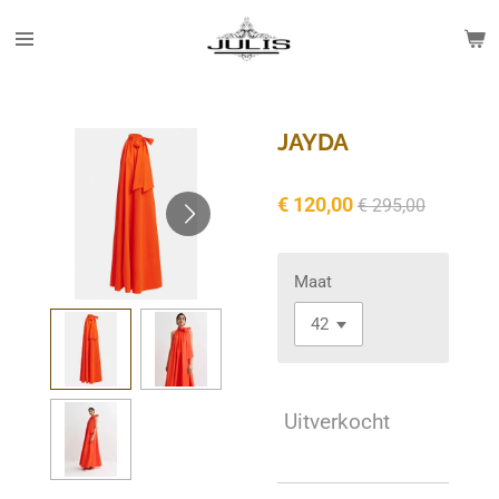
Ga
direct
naar
de
hoofdinhoud
JAYDA
€ 120,00
€ 295,00
Maat
Uitverkocht