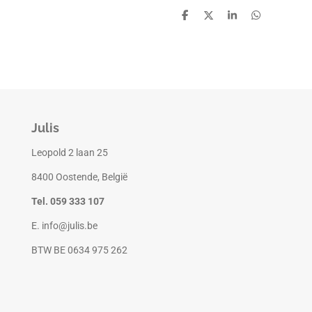
D
D
S
D
e
e
h
e
l
e
a
l
e
l
r
e
n
e
n
Julis
Leopold 2 laan 25
8400 Oostende, België
Tel. 059 333 107
E. info@julis.be
BTW BE 0634 975 262