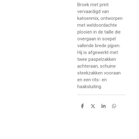
Broek met print
vervaardigd van
katoenmix, ontworpen
met weldoordachte
plooien in de taille die
overgaan in soepel
vallende brede pijpen.
Hij is afgewerkt met
twee paspelzakken
achteraan, schuine
steekzakken vooraan
en een rits- en
haaksluiting.
D
D
S
D
e
e
h
e
l
e
a
l
e
l
r
e
n
e
n