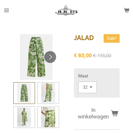
Ga
direct
naar
de
hoofdinhoud
JALAD
Sale!
€ 80,00
€ 195,00
Maat
In
winkelwagen