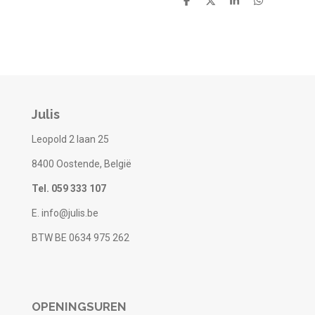
D
D
S
D
e
e
h
e
l
e
a
l
e
l
r
e
n
e
n
Julis
Leopold 2 laan 25
8400 Oostende, België
Tel. 059 333 107
E. info@julis.be
BTW BE 0634 975 262
OPENINGSUREN