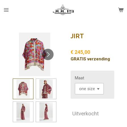
Ga
direct
naar
de
hoofdinhoud
JIRT
€ 245,00
GRATIS verzending
Maat
Uitverkocht