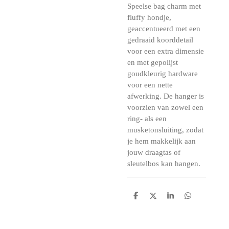
Speelse bag charm met
fluffy hondje,
geaccentueerd met een
gedraaid koorddetail
voor een extra dimensie
en met gepolijst
goudkleurig hardware
voor een nette
afwerking. De hanger is
voorzien van zowel een
ring- als een
musketonsluiting, zodat
je hem makkelijk aan
jouw draagtas of
sleutelbos kan hangen.
D
D
S
D
e
e
h
e
l
e
a
l
e
l
r
e