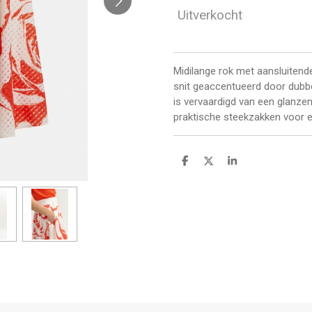
Uitverkocht
Midilange rok met aansluitende
snit geaccentueerd door dubbe
is vervaardigd van een glanze
praktische steekzakken voor ex
D
D
S
e
e
h
l
e
a
e
l
r
n
e