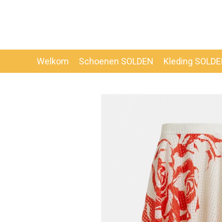
Ga
direct
naar
de
hoofdinhoud
Welkom
Schoenen SOLDEN
Kleding SOLD