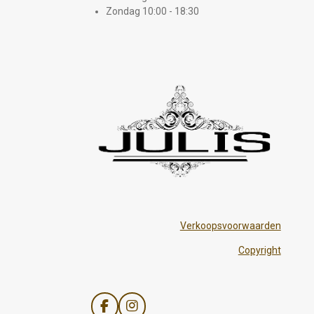
Zondag 10:00 - 18:30
Verkoopsvoorwaarden
Copyright
F
I