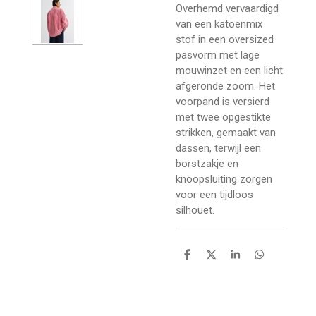
Overhemd vervaardigd
van een katoenmix
stof in een oversized
pasvorm met lage
mouwinzet en een licht
afgeronde zoom. Het
voorpand is versierd
met twee opgestikte
strikken, gemaakt van
dassen, terwijl een
borstzakje en
knoopsluiting zorgen
voor een tijdloos
silhouet.
D
D
S
D
e
e
h
e
l
e
a
l
e
l
r
e
n
e
n