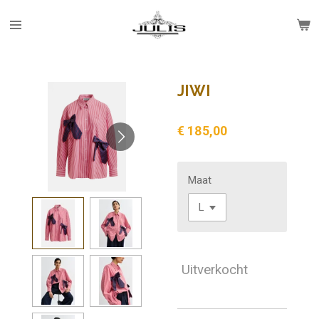
Ga
direct
naar
de
hoofdinhoud
JIWI
€ 185,00
Maat
Uitverkocht