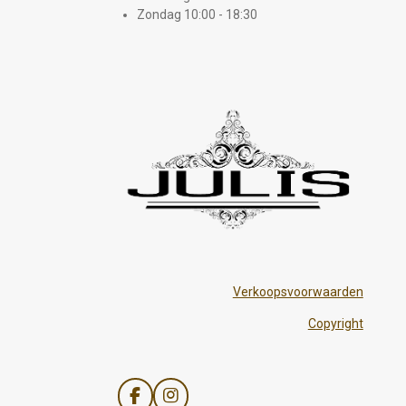
Zondag 10:00 - 18:30
Verkoopsvoorwaarden
Copyright
F
I