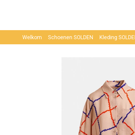
Ga
direct
naar
de
hoofdinhoud
Welkom
Schoenen SOLDEN
Kleding SOLD