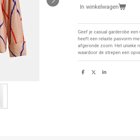
In winkelwagen
Geef je casual garderobe een 
heeft een relaxte pasvorm me
afgeronde zoom. Het unieke rui
waardoor de strepen een opval
D
D
S
e
e
h
l
e
a
e
l
r
n
e