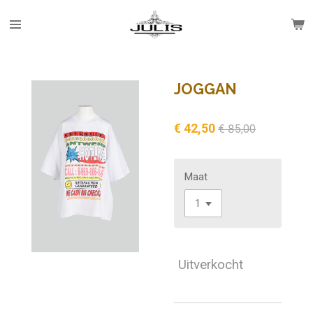
Ga
direct
naar
de
hoofdinhoud
JOGGAN
€ 42,50
€ 85,00
Maat
Uitverkocht