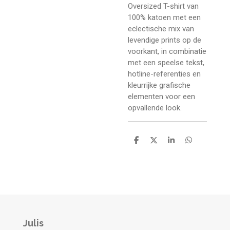
Oversized T-shirt van
100% katoen met een
eclectische mix van
levendige prints op de
voorkant, in combinatie
met een speelse tekst,
hotline-referenties en
kleurrijke grafische
elementen voor een
opvallende look.
D
D
S
D
e
e
h
e
l
e
a
l
e
l
r
e
n
e
n
Julis