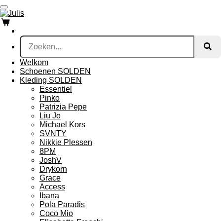
Ga
direct
naar
de
hoofdinhoud
Welkom
Schoenen SOLDEN
Kleding SOLDEN
Essentiel
Pinko
Patrizia Pepe
Liu Jo
Michael Kors
SVNTY
Nikkie Plessen
8PM
JoshV
Drykorn
Grace
Access
Ibana
Pola Paradis
Coco Mio