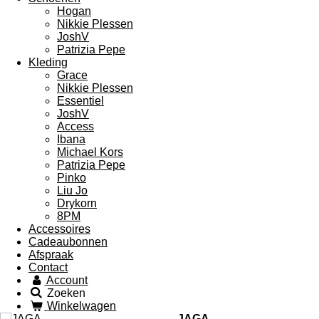
Hogan
Nikkie Plessen
JoshV
Patrizia Pepe
Kleding
Grace
Nikkie Plessen
Essentiel
JoshV
Access
Ibana
Michael Kors
Patrizia Pepe
Pinko
Liu Jo
Drykorn
8PM
Accessoires
Cadeaubonnen
Afspraak
Contact
Account
Zoeken
Winkelwagen
JAGA