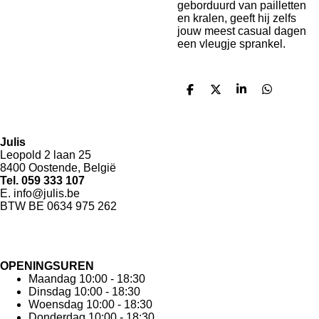
geborduurd van pailletten
en kralen, geeft hij zelfs
jouw meest casual dagen
een vleugje sprankel.
D
D
S
D
e
e
h
e
l
e
a
l
e
l
r
e
n
e
n
Julis
Leopold 2 laan 25
8400 Oostende, België
Tel. 059 333 107
E. info@julis.be
BTW BE 0634 975 262
OPENINGSUREN
Maandag 10:00 - 18:30
Dinsdag 10:00 - 18:30
Woensdag 10:00 - 18:30
Donderdag 10:00 - 18:30