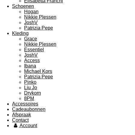
Elisabetta Franchi
Schoenen
Hogan
Nikkie Plessen
JoshV
Patrizia Pepe
Kleding
Grace
Nikkie Plessen
Essentiel
JoshV
Access
Ibana
Michael Kors
Patrizia Pepe
Pinko
Liu Jo
Drykorn
8PM
Accessoires
Cadeaubonnen
Afspraak
Contact
Account