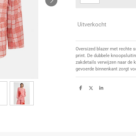
Uitverkocht
Oversized blazer met rechte s
print. De dubbele knoopsluiti
zakdetails verwijzen naar de k
gevoerde binnenkant zorgt voo
D
D
S
e
e
h
l
e
a
e
l
r
n
e