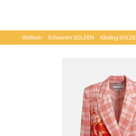
Ga
direct
naar
de
hoofdinhoud
Welkom
Schoenen SOLDEN
Kleding SOLD