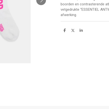
boorden en contrasterende at
vetgedrukte “ESSENTIEL ANTWE
afwerking.
D
D
S
e
e
h
l
e
a
e
l
r
n
e