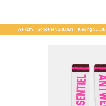
Ga
direct
naar
de
hoofdinhoud
Welkom
Schoenen SOLDEN
Kleding SOLD