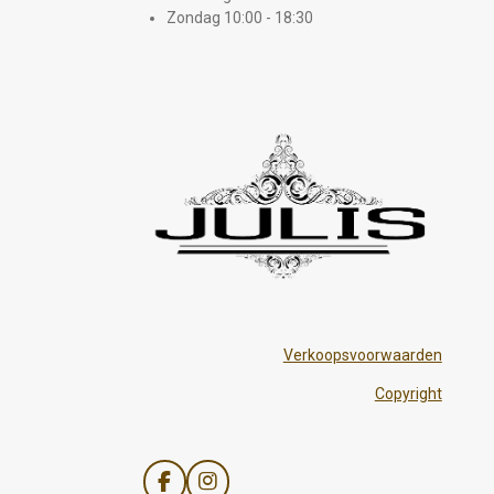
Zondag 10:00 - 18:30
Verkoopsvoorwaarden
Copyright
F
I