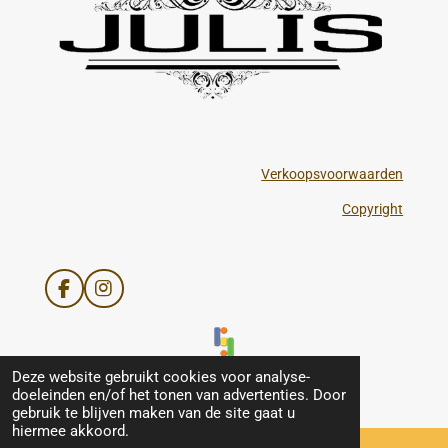
Verkoopsvoorwaarden
Copyright
F
I
a
n
c
s
e
t
b
a
© 2021 - 2026 Julis
Deze website gebruikt cookies voor analyse-
o
g
doeleinden en/of het tonen van advertenties. Door
o
r
gebruik te blijven maken van de site gaat u
k
a
hiermee akkoord.
m