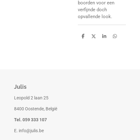
boorden voor een
verfijnde doch
opvallende look.
D
D
S
D
e
e
h
e
l
e
a
l
e
l
r
e
n
e
n
Julis
Leopold 2 laan 25
8400 Oostende, België
Tel. 059 333 107
E. info@julis.be