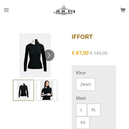
Ga
direct
naar
de
hoofdinhoud
IFFORT
€ 87,00
€ 145,00
Kleur
Zwart
Maat
L
XL
XS