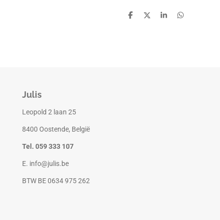
D
D
S
D
e
e
h
e
l
e
a
l
e
l
r
e
n
e
n
Julis
Leopold 2 laan 25
8400 Oostende, België
Tel. 059 333 107
E. info@julis.be
BTW BE 0634 975 262