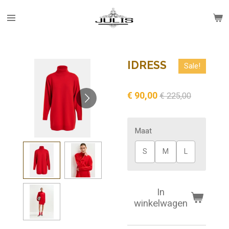
Ga
direct
naar
de
hoofdinhoud
IDRESS
Sale!
€ 90,00
€ 225,00
Maat
S
M
L
In
winkelwagen