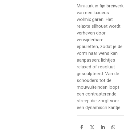
Mini-jurk in fijn breiwerk
van een luxueus
wolmix garen. Het
relaxte silhouet wordt
verheven door
verwijderbare
epauletten, zodat je de
vorm naar wens kan
aanpassen: lichtjes
relaxed of resoluut
gesculpteerd. Van de
schouders tot de
mouwuiteinden loopt
een contrasterende
streep die zorgt voor
een dynamisch kantje.
D
D
S
D
e
e
h
e