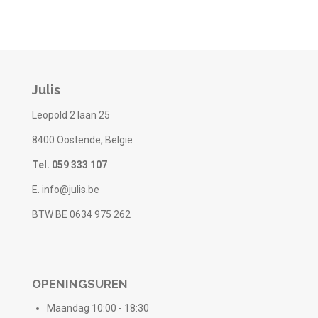
l
e
a
l
e
l
r
e
n
e
n
Julis
Leopold 2 laan 25
8400 Oostende, België
Tel. 059 333 107
E. info@julis.be
BTW BE 0634 975 262
OPENINGSUREN
Maandag 10:00 - 18:30