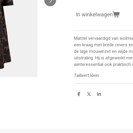
In winkelwagen
Mantel vervaardigd van wolmix
een kraag met brede revers en 
de lage mouwinzet en wijde m
uitstraling. Hij is afgewerkt m
winteressential ook praktisch
Tailleert klein.
D
D
S
e
e
h
l
e
a
e
l
r
n
e