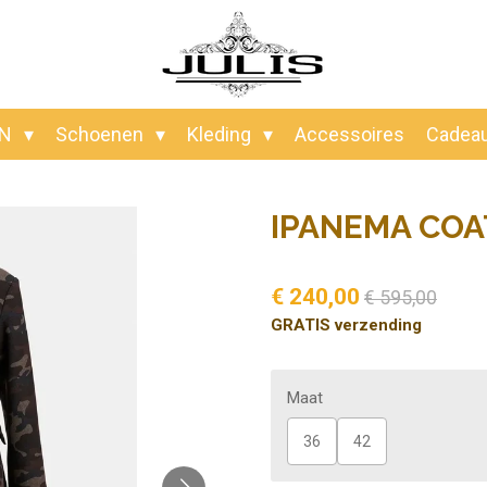
EN
Schoenen
Kleding
Accessoires
Cadea
IPANEMA COA
€ 240,00
€ 595,00
GRATIS verzending
Maat
36
42