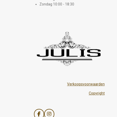
Zondag 10:00 - 18:30
Verkoopsvoorwaarden
Copyright
F
I