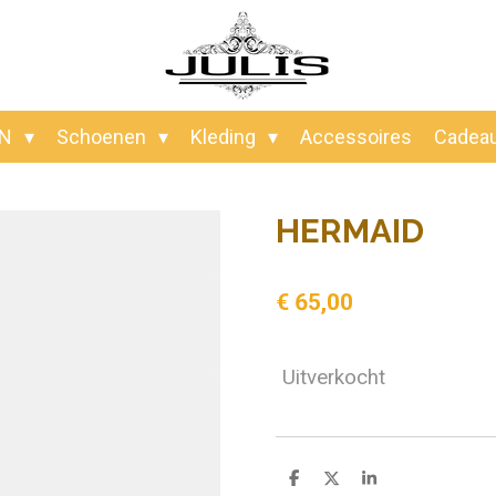
EN
Schoenen
Kleding
Accessoires
Cadea
HERMAID
€ 65,00
Uitverkocht
D
D
S