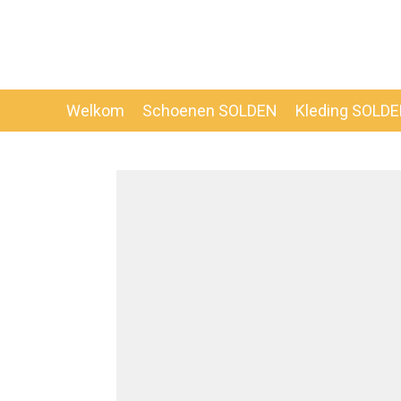
Ga
direct
naar
de
hoofdinhoud
Welkom
Schoenen SOLDEN
Kleding SOLD