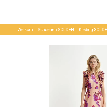
Ga
direct
naar
de
hoofdinhoud
Welkom
Schoenen SOLDEN
Kleding SOLD