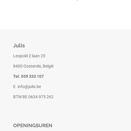
e
e
h
e
l
e
a
l
e
l
r
e
n
e
n
Julis
Leopold 2 laan 25
8400 Oostende, België
Tel. 059 333 107
E. info@julis.be
BTW BE 0634 975 262
OPENINGSUREN