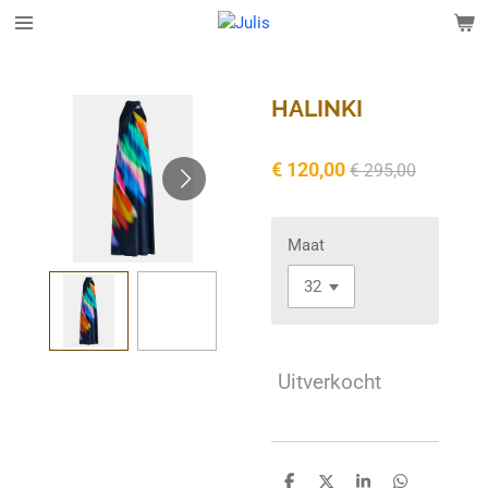
Ga
direct
naar
de
HALINKI
hoofdinhoud
€ 120,00
€ 295,00
Maat
Uitverkocht
D
D
S
D