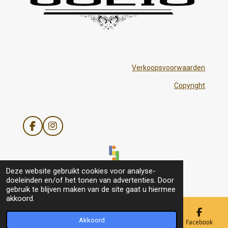
Verkoopsvoorwaarden
Copyright
F
I
a
n
c
s
e
t
b
a
© 2021 - 2026 Julis
Deze website gebruikt cookies voor analyse-
o
g
doeleinden en/of het tonen van advertenties. Door
o
r
gebruik te blijven maken van de site gaat u hiermee
k
a
akkoord.
m
Akkoord
E-mailadres
Telefoonnummer
Kaart
Facebook