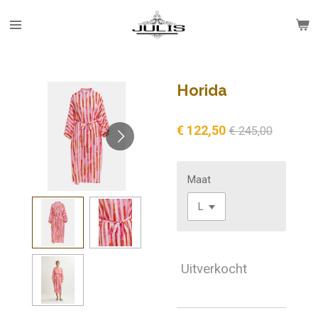
Ga
direct
naar
de
hoofdinhoud
Horida
€ 122,50
€ 245,00
Maat
Uitverkocht