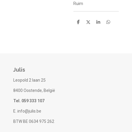
Ruim
D
D
S
D
e
e
h
e
l
e
a
l
e
l
r
e
n
e
n
Julis
Leopold 2 laan 25
8400 Oostende, België
Tel. 059 333 107
E. info@julis.be
BTW BE 0634 975 262