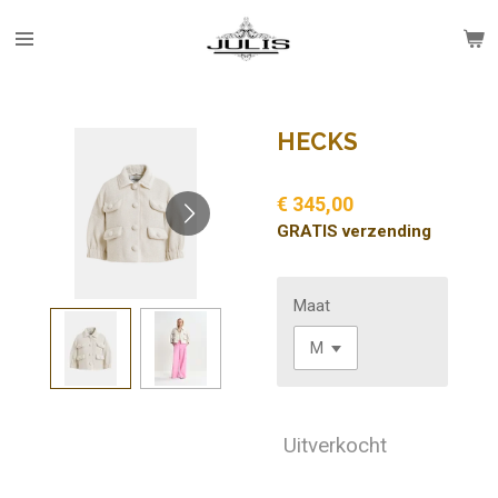
Ga
direct
naar
de
hoofdinhoud
HECKS
€ 345,00
GRATIS verzending
Maat
Uitverkocht