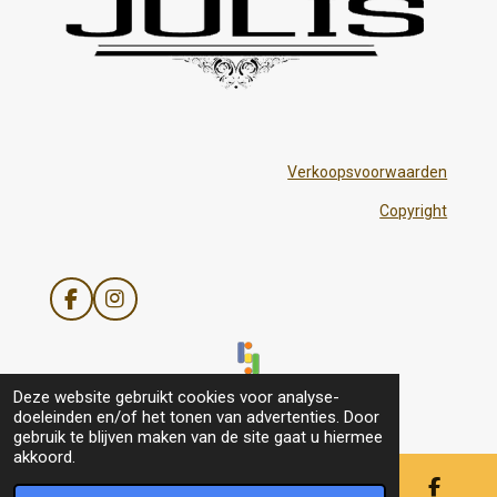
Verkoopsvoorwaarden
Copyright
F
I
a
n
c
s
e
t
b
a
© 2021 - 2026 Julis
Deze website gebruikt cookies voor analyse-
o
g
doeleinden en/of het tonen van advertenties. Door
o
r
gebruik te blijven maken van de site gaat u hiermee
k
a
akkoord.
m