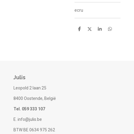
ecru
D
D
S
D
e
e
h
e
l
e
a
l
e
l
r
e
n
e
n
Julis
Leopold 2 laan 25
8400 Oostende, België
Tel. 059 333 107
E. info@julis.be
BTW BE 0634 975 262