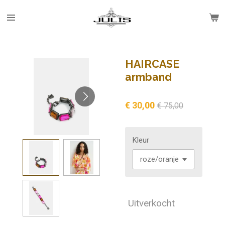
Ga
direct
naar
de
hoofdinhoud
HAIRCASE
armband
€ 30,00
€ 75,00
Kleur
Uitverkocht