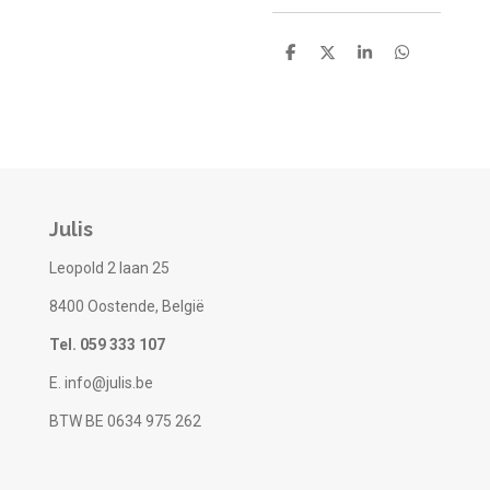
D
D
S
D
e
e
h
e
l
e
a
l
e
l
r
e
n
e
n
Julis
Leopold 2 laan 25
8400 Oostende, België
Tel. 059 333 107
E. info@julis.be
BTW BE 0634 975 262