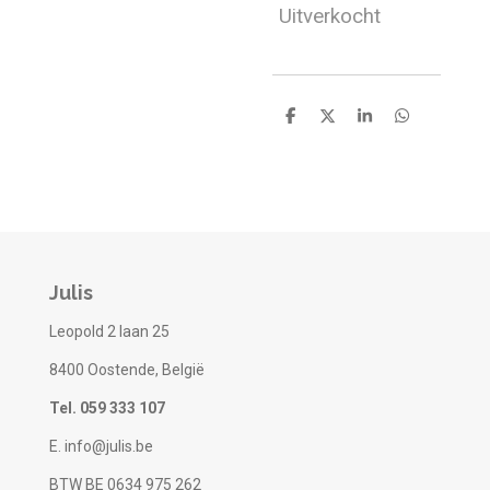
Uitverkocht
D
D
S
D
e
e
h
e
l
e
a
l
e
l
r
e
n
e
n
Julis
Leopold 2 laan 25
8400 Oostende, België
Tel. 059 333 107
E. info@julis.be
BTW BE 0634 975 262