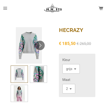
Ga
direct
naar
de
hoofdinhoud
HECRAZY
€ 185,50
€ 265,00
Kleur
Maat