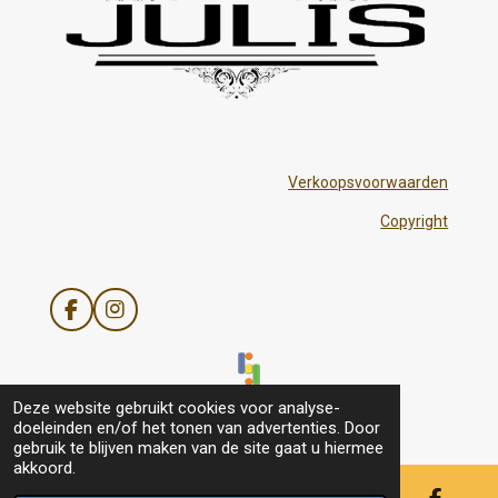
Verkoopsvoorwaarden
Copyright
F
I
a
n
c
s
e
t
b
a
© 2021 - 2026 Julis
Deze website gebruikt cookies voor analyse-
o
g
doeleinden en/of het tonen van advertenties. Door
o
r
gebruik te blijven maken van de site gaat u hiermee
k
a
akkoord.
m