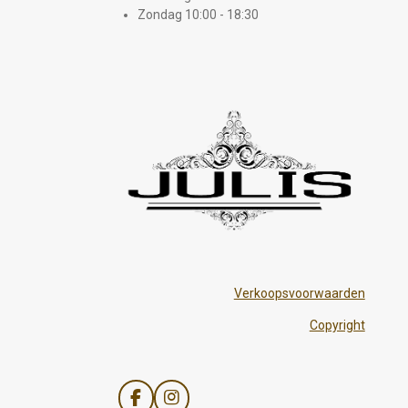
Zondag 10:00 - 18:30
Verkoopsvoorwaarden
Copyright
F
I