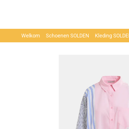
Ga
direct
naar
de
hoofdinhoud
Welkom
Schoenen SOLDEN
Kleding SOLD