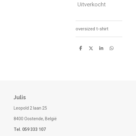
Uitverkocht
oversized t-shirt
D
D
S
D
e
e
h
e
l
e
a
l
e
l
r
e
n
e
n
Julis
Leopold 2 laan 25
8400 Oostende, België
Tel. 059 333 107