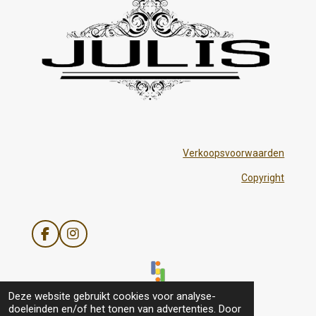
Verkoopsvoorwaarden
Copyright
F
I
a
n
c
s
e
t
b
a
© 2021 - 2026 Julis
Deze website gebruikt cookies voor analyse-
o
g
doeleinden en/of het tonen van advertenties. Door