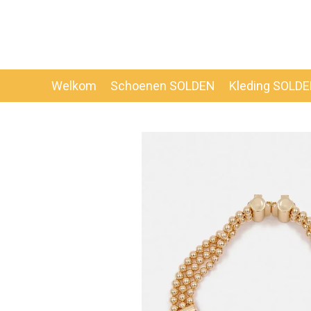
Ga
direct
naar
de
hoofdinhoud
Welkom
Schoenen SOLDEN
Kleding SOLD