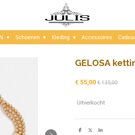
EN
Schoenen
Kleding
Accessoires
Cadea
GELOSA ketti
€ 55,00
€ 135,00
Uitverkocht
D
D
S