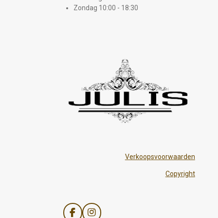
Zondag 10:00 - 18:30
Verkoopsvoorwaarden
Copyright
F
I