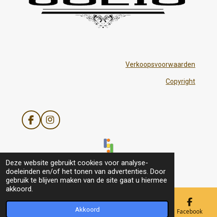
Verkoopsvoorwaarden
Copyright
F
I
a
n
c
s
e
t
b
a
© 2021 - 2026 Julis
Deze website gebruikt cookies voor analyse-
o
g
doeleinden en/of het tonen van advertenties. Door
o
r
gebruik te blijven maken van de site gaat u hiermee
k
a
akkoord.
m
Akkoord
E-mailadres
Telefoonnummer
Kaart
Facebook