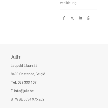
veelkleurig
D
D
S
D
e
e
h
e
l
e
a
l
e
l
r
e
n
e
n
Julis
Leopold 2 laan 25
8400 Oostende, België
Tel. 059 333 107
E. info@julis.be
BTW BE 0634 975 262