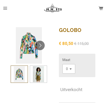
Ga
direct
naar
de
hoofdinhoud
GOLOBO
€ 80,50
€ 115,00
Maat
Uitverkocht