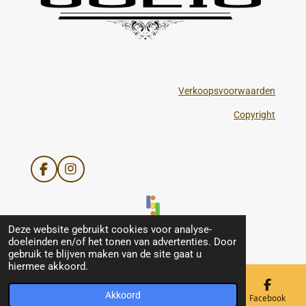
Verkoopsvoorwaarden
Copyright
F
I
a
n
c
s
e
t
b
a
© 2021 - 2026 Julis
Deze website gebruikt cookies voor analyse-
o
g
doeleinden en/of het tonen van advertenties. Door
o
r
gebruik te blijven maken van de site gaat u
k
a
hiermee akkoord.
m
Akkoord
E-mailadres
Telefoonnummer
Kaart
Facebook