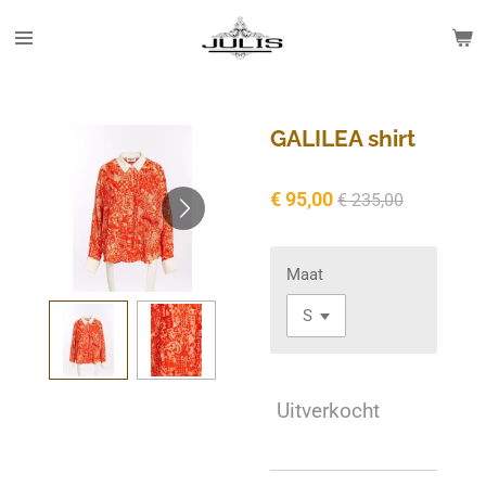
Ga
direct
naar
de
hoofdinhoud
GALILEA shirt
€ 95,00
€ 235,00
Maat
Uitverkocht