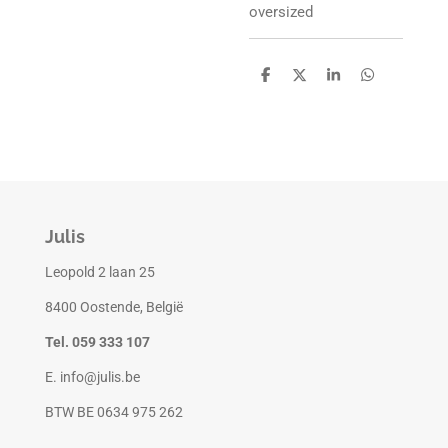
oversized
D
D
S
D
e
e
h
e
l
e
a
l
e
l
r
e
n
e
n
Julis
Leopold 2 laan 25
8400 Oostende, België
Tel. 059 333 107
E. info@julis.be
BTW BE 0634 975 262