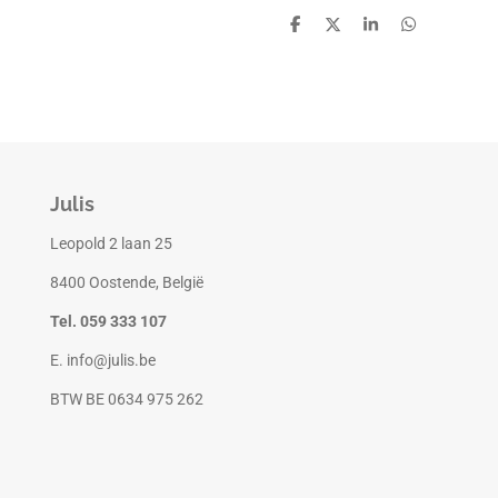
D
D
S
D
e
e
h
e
l
e
a
l
e
l
r
e
n
e
n
Julis
Leopold 2 laan 25
8400 Oostende, België
Tel. 059 333 107
E. info@julis.be
BTW BE 0634 975 262