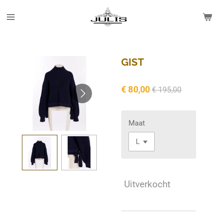
Ga
direct
naar
de
hoofdinhoud
GIST
€ 80,00
€ 195,00
Maat
Uitverkocht