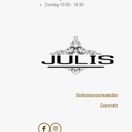
Zondag 10:00 - 18:30
Verkoopsvoorwaarden
Copyright
F
I