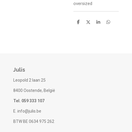
oversized
D
D
S
D
e
e
h
e
l
e
a
l
e
l
r
e
n
e
n
Julis
Leopold 2 laan 25
8400 Oostende, België
Tel. 059 333 107
E. info@julis.be
BTW BE 0634 975 262