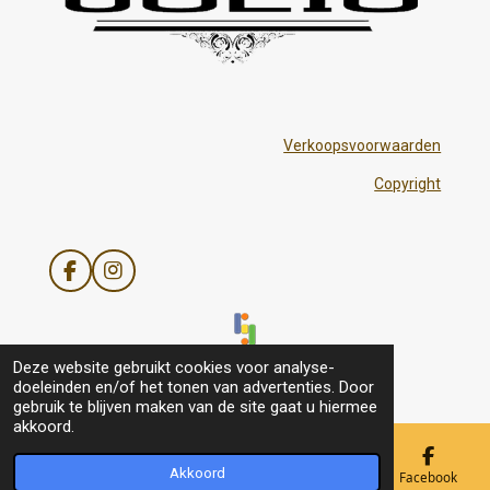
Verkoopsvoorwaarden
Copyright
F
I
a
n
c
s
e
t
b
a
© 2021 - 2026 Julis
Deze website gebruikt cookies voor analyse-
o
g
doeleinden en/of het tonen van advertenties. Door
o
r
gebruik te blijven maken van de site gaat u hiermee
k
a
akkoord.
m
Akkoord
E-mailadres
Telefoonnummer
Kaart
Facebook