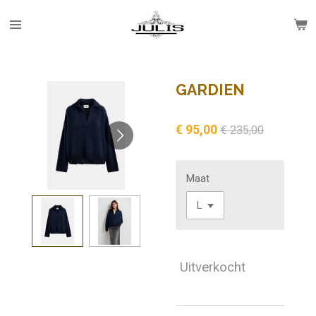
Ga
direct
naar
de
hoofdinhoud
GARDIEN
€ 95,00
€ 235,00
Maat
Uitverkocht