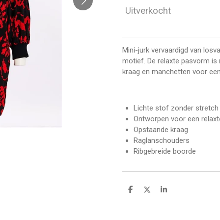
Uitverkocht
Mini-jurk vervaardigd van losv
motief. De relaxte pasvorm is
kraag en manchetten voor een g
Lichte stof zonder stretch
Ontworpen voor een relax
Opstaande kraag
Raglanschouders
Ribgebreide boorde
D
D
S
e
e
h
l
e
a
e
l
r